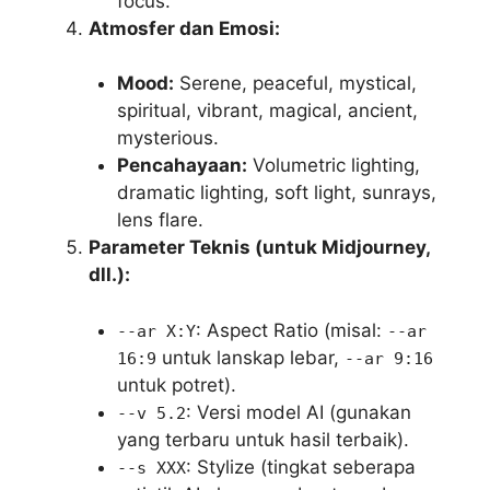
focus.
Atmosfer dan Emosi:
Mood:
Serene, peaceful, mystical,
spiritual, vibrant, magical, ancient,
mysterious.
Pencahayaan:
Volumetric lighting,
dramatic lighting, soft light, sunrays,
lens flare.
Parameter Teknis (untuk Midjourney,
dll.):
: Aspect Ratio (misal:
--ar X:Y
--ar
untuk lanskap lebar,
16:9
--ar 9:16
untuk potret).
: Versi model AI (gunakan
--v 5.2
yang terbaru untuk hasil terbaik).
: Stylize (tingkat seberapa
--s XXX