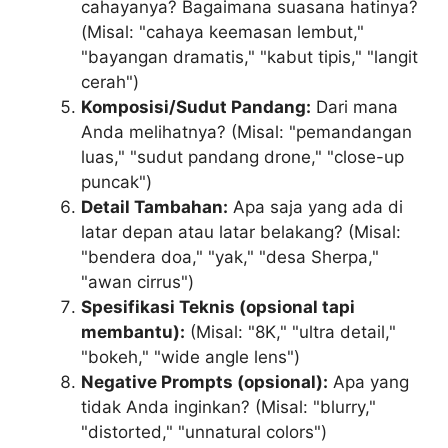
cahayanya? Bagaimana suasana hatinya?
(Misal: "cahaya keemasan lembut,"
"bayangan dramatis," "kabut tipis," "langit
cerah")
Komposisi/Sudut Pandang:
Dari mana
Anda melihatnya? (Misal: "pemandangan
luas," "sudut pandang drone," "close-up
puncak")
Detail Tambahan:
Apa saja yang ada di
latar depan atau latar belakang? (Misal:
"bendera doa," "yak," "desa Sherpa,"
"awan cirrus")
Spesifikasi Teknis (opsional tapi
membantu):
(Misal: "8K," "ultra detail,"
"bokeh," "wide angle lens")
Negative Prompts (opsional):
Apa yang
tidak Anda inginkan? (Misal: "blurry,"
"distorted," "unnatural colors")