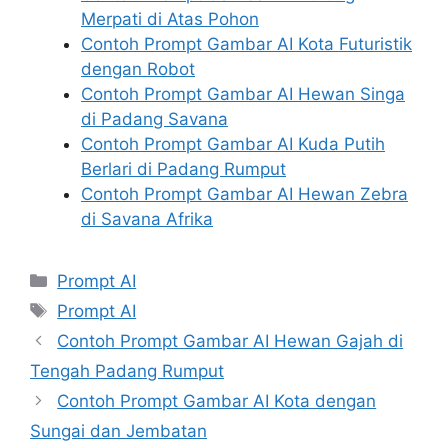
Merpati di Atas Pohon
Contoh Prompt Gambar AI Kota Futuristik
dengan Robot
Contoh Prompt Gambar AI Hewan Singa
di Padang Savana
Contoh Prompt Gambar AI Kuda Putih
Berlari di Padang Rumput
Contoh Prompt Gambar AI Hewan Zebra
di Savana Afrika
Kategori
Prompt AI
Tag
Prompt AI
Contoh Prompt Gambar AI Hewan Gajah di
Tengah Padang Rumput
Contoh Prompt Gambar AI Kota dengan
Sungai dan Jembatan